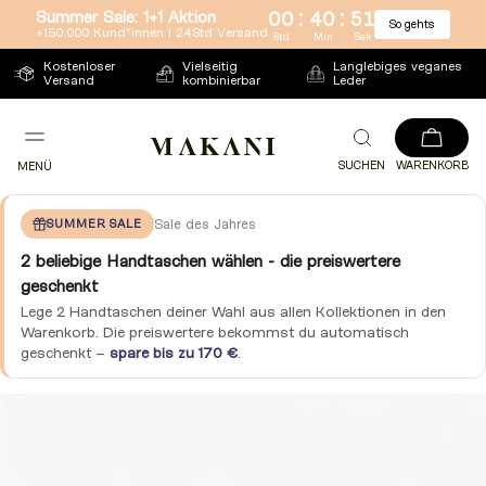
:
:
Summer Sale: 1+1 Aktion
00
40
50
So gehts
Direkt
+150.000 Kund*innen l 24Std Versand
Std
Min
Sek
zum
Kostenloser
Vielseitig
Langlebiges veganes
Versand
kombinierbar
Leder
Inhalt
SUCHEN
WARENKORB
MENÜ
SUMMER SALE
Sale des Jahres
2 beliebige Handtaschen wählen - die preiswertere
geschenkt
Lege 2 Handtaschen deiner Wahl aus allen Kollektionen in den
Warenkorb. Die preiswertere bekommst du automatisch
geschenkt –
spare bis zu 170 €
.
Zu
Produktinformationen
springen