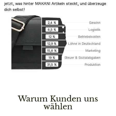
jetzt, was hinter MAKANI Artikeln steckt, und überzeuge
dich selbst!
Gewinn
2,4 %
Logistik
6,5 %
Betriebskosten
12 %
Löhne in Deutschland
12,9 %
Marketing
15,6 %
Steuer & Sozialabgaben
19 %
Produktion
31,5 %
Warum Kunden uns
wählen