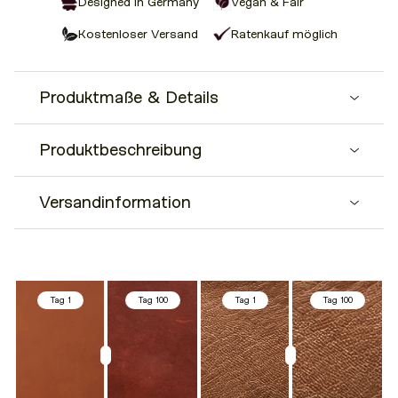
Designed in Germany
Vegan & Fair
Kostenloser Versand
Ratenkauf möglich
Produktmaße & Details
Produktbeschreibung
• 100% hochqualitatives veganes PU Glattleder
• goldene Details aus Messing
• Magnetverschluss
Versandinformation
Erlebe den unverwechselbaren Charme der MANA
• inkl. 2 Gurte
Handtasche. Sie überzeugt durch ihre Eleganz und
• Gurt 1: längenverstellbar 110 cm - 122 cm
Funktionalität und passt perfekt in deine dynamische
Lieferzeiten
• Gurt 2: 56cm
Welt. Zwei Trageriemen, einer kurz und einer lang und
• L 21 cm x B 7,5 cm x H 14,0 cm
zudem verstellbar, ermöglichen dir grenzenlose
Wir versenden innerhalb von 24 Stunden
• 1 Hauptfach mit Reisverschluss inkl. 1 offenes
Tag 1
Tag 100
Tag 1
Tag 100
Flexibilität. Je nach Anlass und Stil kannst du die
Innenfach
Länge und Art des Tragegurts anpassen.
Die Lieferung innerhalb Deutschland erfolgt nach 1 – 2
Der großzügige Innenraum bietet dir viel Stauraum und
Werktagen.
Hinweis: nicht für längliche Geldbörsen geeignet
erleichtert den Alltag. Der praktische