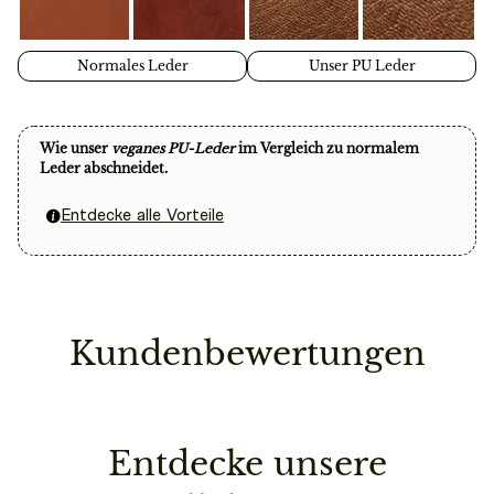
Die Lieferung nach Österreich erfolgt nach 2 – 3
Magnetverschluss garantiert ein schnelles und
Werktagen.
problemloses Öffnen und Schließen.
Die Lieferung nach Schweiz erfolgt nach 2 – 3
Normales Leder
Unser PU Leder
MANA zeichnet sich nicht nur durch ihre stilvolle
Werktagen (wir tragen deine Zollkosten)
Erscheinung, sondern auch durch ihre nachhaltige
Lieferungen in andere EU Länder benötigen bis zu 5
Herstellung aus. Hergestellt aus hochwertigen veganen
Wie unser
veganes PU-Leder
im Vergleich zu normalem
Werktage.
Materialien, unterstreicht sie dein Bewusstsein für
Leder abschneidet.
Mode und Umwelt. Die feine Verarbeitung und das
Entdecke alle Vorteile
hohe Qualitätsniveau sind in jedem Detail sichtbar.
Du kannst Deine Bestellung innerhalb von 14 Tagen
Mit der MANA Kollektion erlebst du die perfekte
laut unseren (
Widerrufsrecht
)
Kombination aus Ästhetik, Qualität und Praktikabilität.
widerrufen ausgenommen Schweizer Kunden.
Verliebe dich in diesen nachhaltigen und trendigen
Begleiter und genieße den Luxus, den er dir bietet.
Kundenbewertungen
Versandkosten
Deutschland: Kostenfrei
Österreich: Kostenfrei ab 49,90€
Entdecke unsere
Schweiz: 14,90€