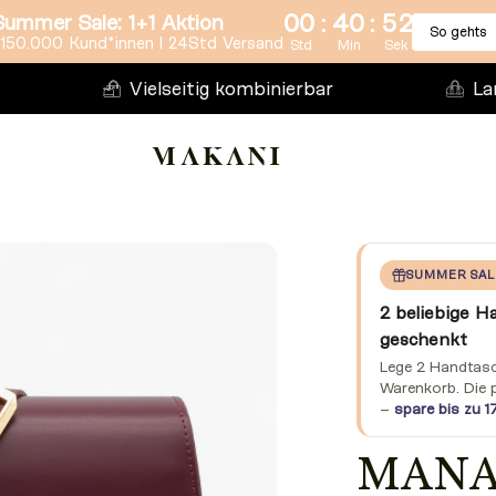
:
:
00
40
51
Summer Sale: 1+1 Aktion
So gehts
150.000 Kund*innen l 24Std Versand
Std
Min
Sek
Vielseitig kombinierbar
La
SUMMER SAL
2 beliebige H
geschenkt
Lege 2 Handtasch
Warenkorb. Die 
–
spare bis zu 1
MANA