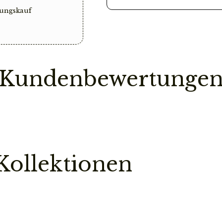
ungskauf
Vorbestellung
Sollte ein Teil deine
Bestellung erst dann
ist.
Kundenbewertunge
So sparen wir einen
Pflegehinweis
Bitte vermeidet den
chemischen Substanz
kann.
Kollektionen