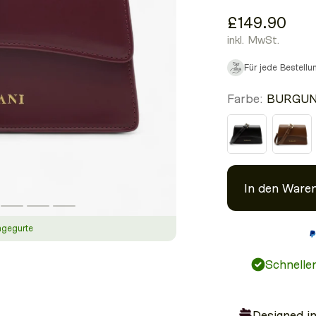
£149.90
inkl. MwSt.
Für jede Bestell
Farbe:
BURGU
In den Ware
agegurte
Schnelle
Designed i