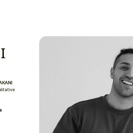
I
AKANI
litative
e