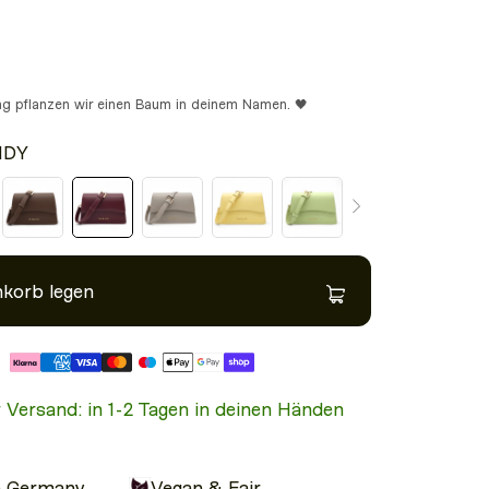
ung pflanzen wir einen Baum in deinem Namen. 🖤
NDY
nkorb legen
Modelgröße: 1,69m
r Versand: in 1-2 Tagen in deinen Händen
n Germany
Vegan & Fair