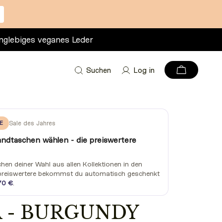
nglebiges veganes Leder
Suchen
Log in
E
Sale des Jahres
andtaschen wählen - die preiswertere
en deiner Wahl aus allen Kollektionen in den
preiswertere bekommst du automatisch geschenkt
70 €
.
 - BURGUNDY