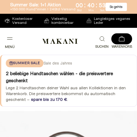
:
:
Summer Sale: 1+1 Aktion
00
40
52
So gehts
Direkt
+150.000 Kund*innen l 24Std Versand
Std
Min
Sek
zum
Kostenloser
Vielseitig
Langlebiges veganes
Versand
kombinierbar
Leder
Inhalt
SUCHEN
WARENKORB
MENÜ
SUMMER SALE
Sale des Jahres
2 beliebige Handtaschen wählen - die preiswertere
geschenkt
Lege 2 Handtaschen deiner Wahl aus allen Kollektionen in den
Warenkorb. Die preiswertere bekommst du automatisch
geschenkt –
spare bis zu 170 €
.
Zu
Produktinformationen
springen