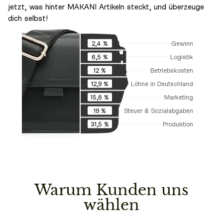
jetzt, was hinter MAKANI Artikeln steckt, und überzeuge
dich selbst!
Gewinn
2,4 %
Logistik
6,5 %
Betriebskosten
12 %
Löhne in Deutschland
12,9 %
Marketing
15,6 %
Steuer & Sozialabgaben
19 %
Produktion
31,5 %
Warum Kunden uns
wählen