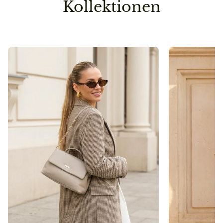
Kollektionen
Vorbestellung
Sollte ein Teil deiner Lieferung erst später lieferbar
sein, senden wir die Bestellung erst dann raus, wenn
auch die zweite/dritte Ware auf Lager ist.
So sparen wir einen Versandweg und belasten die
Umwelt nicht unnötig.
Pflegehinweis
Bitte vermeidet den Kontakt zu Desinfektionsmittel
oder anderen chemischen Substanzen, da die
Oberfläche dadurch angegriffen werden kann.