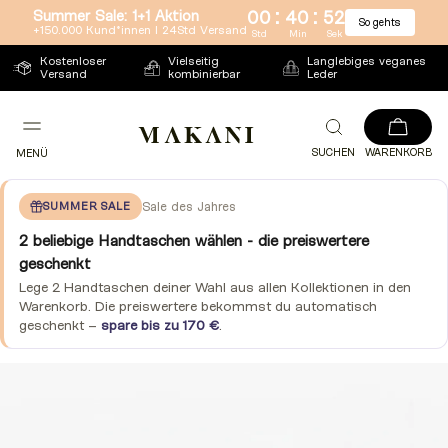
:
:
Summer Sale: 1+1 Aktion
00
40
51
So gehts
Direkt
+150.000 Kund*innen l 24Std Versand
Std
Min
Sek
zum
Kostenloser
Vielseitig
Langlebiges veganes
Versand
kombinierbar
Leder
Inhalt
SUCHEN
WARENKORB
MENÜ
SUMMER SALE
Sale des Jahres
2 beliebige Handtaschen wählen - die preiswertere
geschenkt
Lege 2 Handtaschen deiner Wahl aus allen Kollektionen in den
Warenkorb. Die preiswertere bekommst du automatisch
geschenkt –
spare bis zu 170 €
.
Zu
Produktinformationen
springen