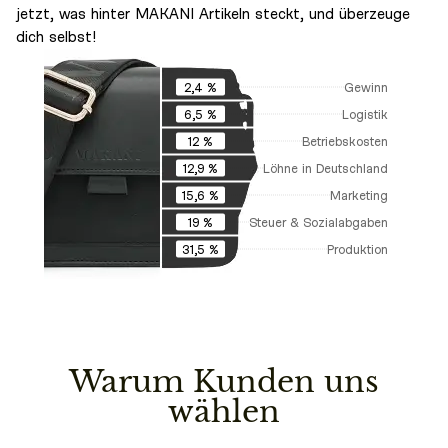
jetzt, was hinter MAKANI Artikeln steckt, und überzeuge
dich selbst!
Gewinn
2,4 %
Logistik
6,5 %
Betriebskosten
12 %
Löhne in Deutschland
12,9 %
Marketing
15,6 %
Steuer & Sozialabgaben
19 %
Produktion
31,5 %
Warum Kunden uns
wählen