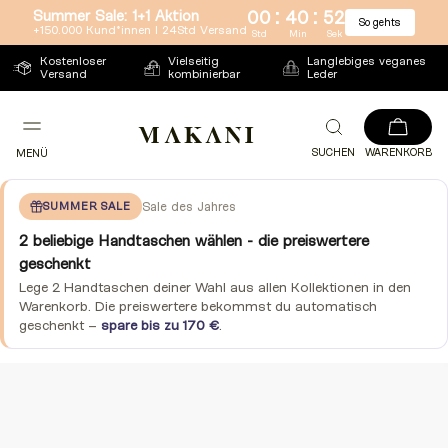
:
:
Summer Sale: 1+1 Aktion
00
40
51
So gehts
Direkt
+150.000 Kund*innen l 24Std Versand
Std
Min
Sek
zum
Kostenloser
Vielseitig
Langlebiges veganes
Versand
kombinierbar
Leder
Inhalt
SUCHEN
WARENKORB
MENÜ
SUMMER SALE
Sale des Jahres
2 beliebige Handtaschen wählen - die preiswertere
geschenkt
Lege 2 Handtaschen deiner Wahl aus allen Kollektionen in den
Warenkorb. Die preiswertere bekommst du automatisch
geschenkt –
spare bis zu 170 €
.
Zu
Produktinformationen
springen