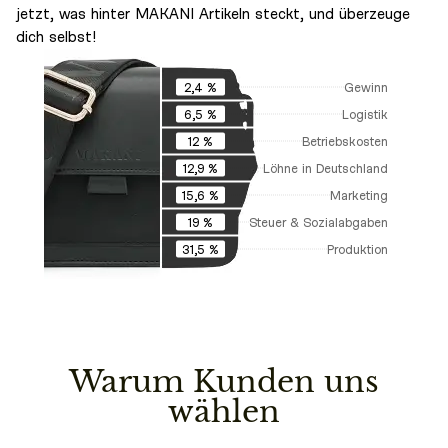
jetzt, was hinter MAKANI Artikeln steckt, und überzeuge
dich selbst!
Gewinn
2,4 %
Logistik
6,5 %
Betriebskosten
12 %
Löhne in Deutschland
12,9 %
Marketing
15,6 %
Steuer & Sozialabgaben
19 %
Produktion
31,5 %
Warum Kunden uns
wählen