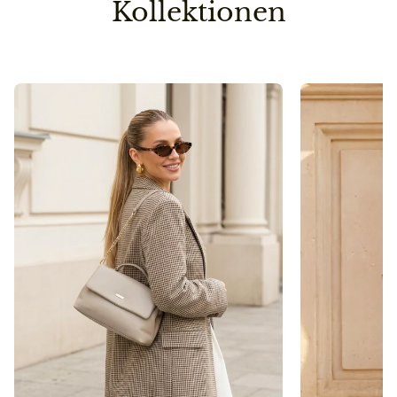
Kollektionen
Vorbestellung
Sollte ein Teil deiner Lieferung erst später lieferbar
sein, senden wir die Bestellung erst dann raus, wenn
auch die zweite/dritte Ware auf Lager ist.
So sparen wir einen Versandweg und belasten die
Umwelt nicht unnötig.
Pflegehinweis
Bitte vermeidet den Kontakt zu Desinfektionsmittel
oder anderen chemischen Substanzen, da die
Oberfläche dadurch angegriffen werden kann.