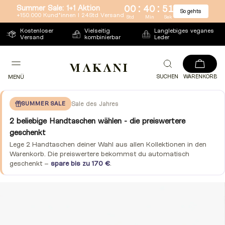
:
:
Summer Sale: 1+1 Aktion
00
40
50
So gehts
Direkt
+150.000 Kund*innen l 24Std Versand
Std
Min
Sek
zum
Kostenloser
Vielseitig
Langlebiges veganes
Versand
kombinierbar
Leder
Inhalt
SUCHEN
WARENKORB
MENÜ
SUMMER SALE
Sale des Jahres
2 beliebige Handtaschen wählen - die preiswertere
geschenkt
Lege 2 Handtaschen deiner Wahl aus allen Kollektionen in den
Warenkorb. Die preiswertere bekommst du automatisch
geschenkt –
spare bis zu 170 €
.
Zu
Produktinformationen
springen