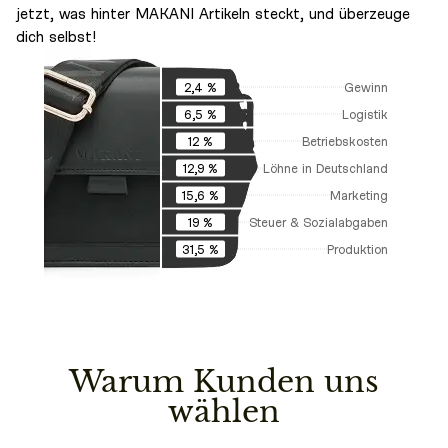
jetzt, was hinter MAKANI Artikeln steckt, und überzeuge
dich selbst!
Gewinn
2,4 %
Logistik
6,5 %
Betriebskosten
12 %
Löhne in Deutschland
12,9 %
Marketing
15,6 %
Steuer & Sozialabgaben
19 %
Produktion
31,5 %
Warum Kunden uns
wählen