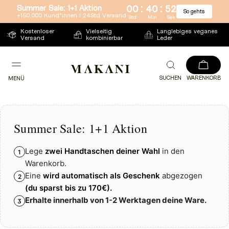
:
:
Summer Sale: 1+1 Aktion
00
40
52
So gehts
Direkt
+150.000 Kund*innen l 24Std Versand
Std
Min
Sek
zum
Kostenloser
Vielseitig
Langlebiges veganes
Versand
kombinierbar
Leder
Inhalt
SUCHEN
WARENKORB
MENÜ
Summer Sale: 1+1 Aktion
Lege
zwei Handtaschen deiner Wahl
in den
1
Warenkorb.
Eine
wird automatisch als Geschenk
abgezogen
2
(du sparst bis zu
170€).
Erhalte innerhalb von 1-2 Werktagen deine Ware.
3