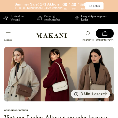
:
:
Summer Sale: 1+1 Aktion
00
40
54
So gehts
Direkt
+150.000 Kund*innen l 24Std Versand
Std
Min
Sek
zum
Kostenloser
Vielseitig
Langlebiges veganes
Versand
kombinierbar
Leder
Inhalt
SUCHEN
WARENKORB
MENÜ
3 Min. Lesezeit
conscious fashion
Veganes Leder: Alternative oder bessere